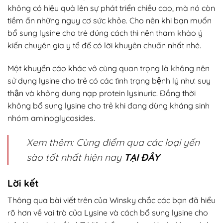
không có hiệu quả lên sự phát triển chiều cao, mà nó còn
tiềm ẩn những nguy cơ sức khỏe. Cho nên khi bạn muốn
bổ sung lysine cho trẻ đúng cách thì nên tham khảo ý
kiến chuyên gia y tế để có lời khuyên chuẩn nhất nhé.
Một khuyến cáo khác vô cùng quan trọng là không nên
sử dụng lysine cho trẻ có các tình trạng bệnh lý như: suy
thận và không dung nạp protein lysinuric. Đồng thời
không bổ sung lysine cho trẻ khi đang dùng kháng sinh
nhóm aminoglycosides.
Xem thêm: Cùng điểm qua các loại yến
sào tốt nhất hiện nay
TẠI ĐÂY
Lời kết
Thông qua bài viết trên của Winsky chắc các bạn đã hiểu
rõ hơn về vai trò của Lysine và cách bổ sung lysine cho