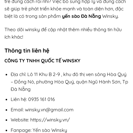
trẻ đúng cách rồi nhỉ? Việc bổ sung hợp lý và đúng cách
sẽ giúp trẻ phát triển khỏe mạnh và toàn diện hơn, đặc
biệt là có trong sản phẩm
yến sào Đà Nẵng
Winsky.
Theo dõi winsky để cập nhật thêm nhiều thông tin hữu
ích khác!
Thông tin liên hệ
CÔNG TY TNHH QUỐC TẾ WINSKY
Địa chỉ: Lô 11 Khu B 2-9 , khu đô thị ven sông Hòa Quý
– Đồng Nò, phường Hòa Quý, quận Ngũ Hành Sơn, Tp
Đà Nẵng
Liên hệ: 0935 161 016
Email: winsky.vn@gmail.com
Website:
https://winsky.vn/
Fanpage:
Yến sào Winsky