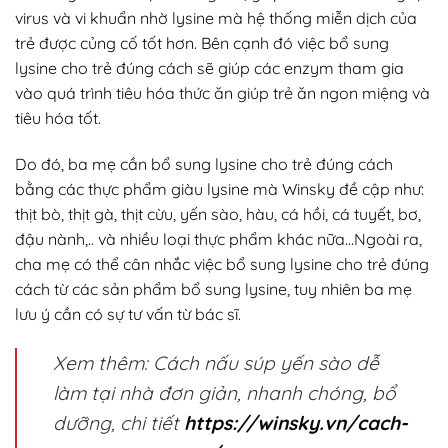
virus và vi khuẩn nhờ lysine mà hệ thống miễn dịch của
trẻ được củng cố tốt hơn. Bên cạnh đó việc bổ sung
lysine cho trẻ đúng cách sẽ giúp các enzym tham gia
vào quá trình tiêu hóa thức ăn giúp trẻ ăn ngon miệng và
tiêu hóa tốt.
Do đó, ba mẹ cần bổ sung lysine cho trẻ đúng cách
bằng các thực phẩm giàu lysine mà Winsky đề cập như:
thịt bò, thịt gà, thịt cừu, yến sào, hàu, cá hồi, cá tuyết, bơ,
đậu nành,.. và nhiều loại thực phẩm khác nữa…Ngoài ra,
cha mẹ có thể cân nhắc việc bổ sung lysine cho trẻ đúng
cách từ các sản phẩm bổ sung lysine, tuy nhiên ba mẹ
lưu ý cần có sự tư vấn từ bác sĩ.
Xem thêm: Cách nấu súp yến sào dễ
làm tại nhà đơn giản, nhanh chóng, bổ
dưỡng, chi tiết
https://winsky.vn/cach-