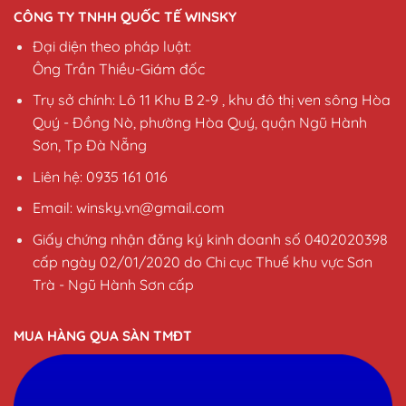
CÔNG TY TNHH QUỐC TẾ WINSKY
Đại diện theo pháp luật:
Ông Trần Thiều-Giám đốc
Trụ sở chính: Lô 11 Khu B 2-9 , khu đô thị ven sông Hòa
Quý - Đồng Nò, phường Hòa Quý, quận Ngũ Hành
Sơn, Tp Đà Nẵng
Liên hệ: 0935 161 016
Email: winsky.vn@gmail.com
Giấy chứng nhận đăng ký kinh doanh số 0402020398
cấp ngày 02/01/2020 do Chi cục Thuế khu vực Sơn
Trà - Ngũ Hành Sơn cấp
MUA HÀNG QUA SÀN TMĐT