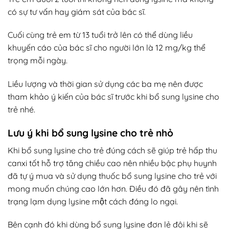
có sự tư vấn hay giám sát của bác sĩ.
Cuối cùng trẻ em từ 13 tuổi trở lên có thể dùng liều
khuyến cáo của bác sĩ cho người lớn là 12 mg/kg thể
trọng mỗi ngày.
Liều lượng và thời gian sử dụng các ba mẹ nên được
tham khảo ý kiến của bác sĩ trước khi bổ sung lysine cho
trẻ nhé.
Lưu ý khi bổ sung lysine cho trẻ nhỏ
Khi bổ sung lysine cho trẻ đúng cách sẽ giúp trẻ hấp thu
canxi tốt hỗ trợ tăng chiều cao nên nhiều bậc phụ huynh
đã tự ý mua và sử dụng thuốc bổ sung lysine cho trẻ với
mong muốn chúng cao lớn hơn. Điều đó đã gây nên tình
trạng lạm dụng lysine một cách đáng lo ngại.
Bên cạnh đó khi dùng bổ sung lysine đơn lẻ đôi khi sẽ