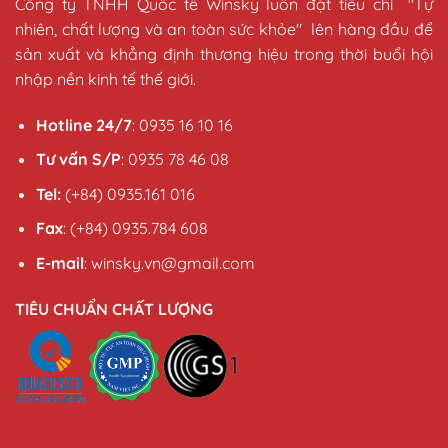
Công ty TNHH Quốc tế Winsky luôn đặt tiêu chí "Tự
nhiên, chất lượng và an toàn sức khỏe" lên hàng đầu để
sản xuất và khẳng định thương hiệu trong thời buổi hội
nhập nền kinh tế thế giới.
Hotline 24/7
: 0935 16 10 16
Tư vấn S/P
: 0935 78 46 08
Tel:
(+84) 0935.161 016
Fax
: (+84) 0935.784 608
E-mail
: winsky.vn@gmail.com
TIÊU CHUẨN CHẤT LƯỢNG