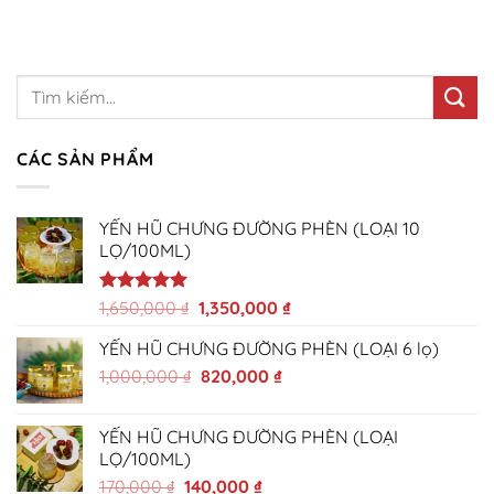
CÁC SẢN PHẨM
YẾN HŨ CHƯNG ĐƯỜNG PHÈN (LOẠI 10
LỌ/100ML)
Giá
Giá
Được xếp
1,650,000
₫
1,350,000
₫
hạng
5.00
gốc
hiện
5 sao
YẾN HŨ CHƯNG ĐƯỜNG PHÈN (LOẠI 6 lọ)
là:
tại
Giá
Giá
1,000,000
₫
1,650,000 ₫.
820,000
₫
là:
gốc
hiện
1,350,000 ₫.
là:
tại
YẾN HŨ CHƯNG ĐƯỜNG PHÈN (LOẠI
1,000,000 ₫.
là:
LỌ/100ML)
820,000 ₫.
Giá
Giá
170,000
₫
140,000
₫