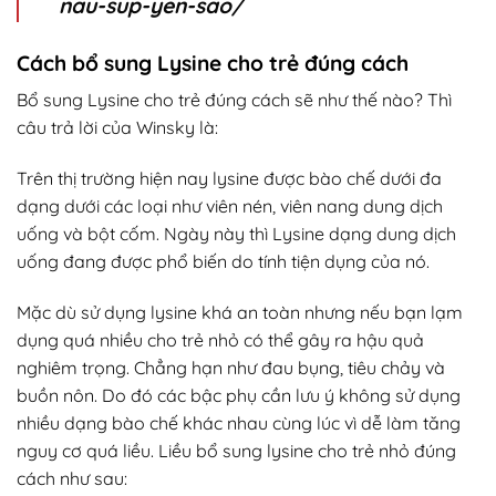
nau-sup-yen-sao/
Cách bổ sung Lysine cho trẻ đúng cách
Bổ sung Lysine cho trẻ đúng cách sẽ như thế nào? Thì
câu trả lời của Winsky là:
Trên thị trường hiện nay lysine được bào chế dưới đa
dạng dưới các loại như viên nén, viên nang dung dịch
uống và bột cốm. Ngày này thì Lysine dạng dung dịch
uống đang được phổ biến do tính tiện dụng của nó.
Mặc dù sử dụng lysine khá an toàn nhưng nếu bạn lạm
dụng quá nhiều cho trẻ nhỏ có thể gây ra hậu quả
nghiêm trọng. Chẳng hạn như đau bụng, tiêu chảy và
buồn nôn. Do đó các bậc phụ cần lưu ý không sử dụng
nhiều dạng bào chế khác nhau cùng lúc vì dễ làm tăng
nguy cơ quá liều. Liều bổ sung lysine cho trẻ nhỏ đúng
cách như sau: