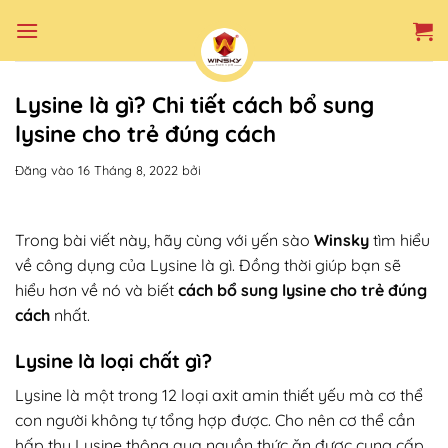
Bỏ
qua
nội
dung
Lysine là gì? Chi tiết cách bổ sung
lysine cho trẻ đúng cách
Đăng vào
16 Tháng 8, 2022
bởi
Trong bài viết này, hãy cùng với yến sào
Winsky
tìm hiểu
về công dụng của Lysine là gì. Đồng thời giúp bạn sẽ
hiểu hơn về nó và biết
cách bổ sung lysine cho trẻ đúng
cách
nhất.
Lysine là loại chất gì?
Lysine là một trong 12 loại axit amin thiết yếu mà cơ thể
con người không tự tổng hợp được. Cho nên cơ thể cần
hấp thu Lysine thông qua nguồn thức ăn được cung cấp