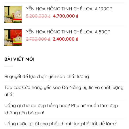
gốc
hiện
YẾN HOA HỒNG TINH CHẾ LOẠI A 100GR
là:
tại
Giá
Giá
5,200,000
170,000 ₫.
₫
4,700,000
là:
₫
gốc
hiện
140,000 ₫.
là:
tại
YẾN HOA HỒNG TINH CHẾ LOẠI A 50GR
5,200,000 ₫.
là:
Giá
Giá
2,700,000
₫
2,400,000
₫
4,700,000 ₫.
gốc
hiện
là:
tại
2,700,000 ₫.
là:
BÀI VIẾT MỚI
2,400,000 ₫.
Bí quyết để lựa chọn yến sào chất lượng
Top các Cửa hàng yến sào Đà Nẵng uy tín và chất lượng
nhất
Uống gì cho da đẹp hồng hào? Phụ nữ muốn làm đẹp
không nên bỏ qua!
Uống nước gì tốt cho phổi, thanh lọc phổi tốt, dễ làm?